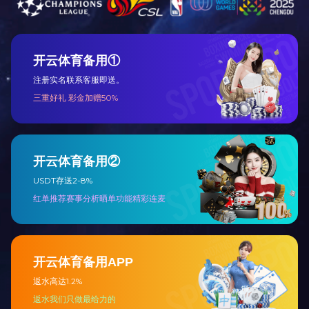
8
注
电子吊秤
置
微信扫一扫
电子叉车秤
电子台秤
标签打印电子秤
注 
液化气充装秤
防爆电子秤
内码显
铸铁砝码
2
耀华XK
上一篇