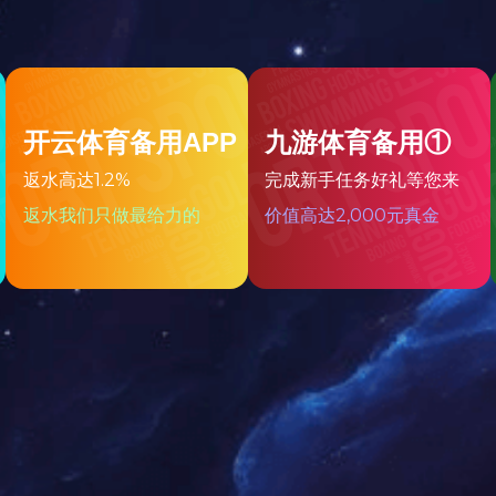
】退出。
：
便携式动静态汽车称重仪现场标定方法
：
二手100吨电子地磅值得购买吗？