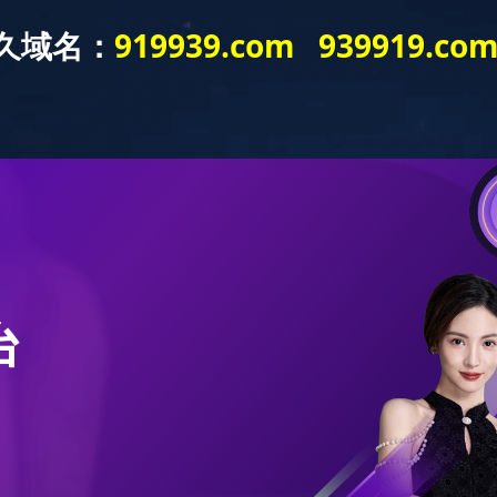
网站首页
关于我们
开云(中国)
新闻动