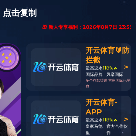
18722135253
全国服务热线：
态
技术文章
资料下载
在线留言
开云(中国)