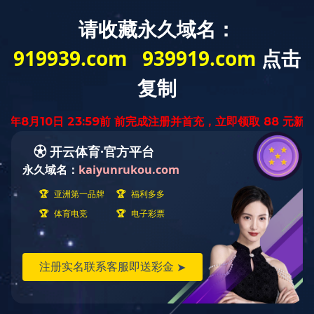
您好，欢迎进入开云在线注册网站！