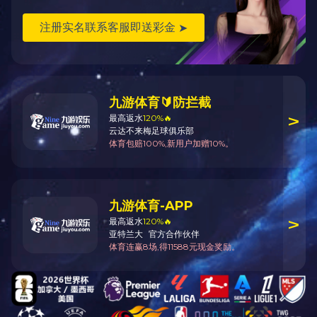
无线开云在线注册
按∨（向
按OK键显
有线便携式轴重仪
此时输入
按OK键 
无线便携式轴重仪
此时输
显示正
100吨便携式轴重仪
关于百
电子地磅
QQ咨询
上一篇
便携式汽车称重仪
下一篇
QQ咨询
电子汽车衡
小地磅（平台秤）
QQ咨询
医用电子秤
电话
牲畜秤（畜牧秤）