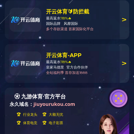
产品搜索
您现在
PRODUCT SEARCH
产品分类
PRODUCT CLASSIFICATION
百鹰O
开云在线注册
B手持
1、秤的
轴重仪
按OK键 
按∨（向
便携式地磅
按OK键显
便携式轴重仪
此时秤上
2、重量
手持式汽车称重仪
挂起砝
按OK键 